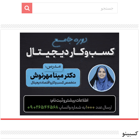
کسبینو