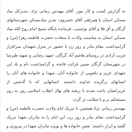
به گزارش کسب و کار نیوز، آقای مهندس زمانی نژاد، مدیرکل بنیاد
مسکن استان با همراهی آقای خسروی، مدیر بنیادمسکن شهرستانهای
گرگان و آق قلا و آقای نوچمنی، فرمانده پایگاه بسیج امام روح الله بنیاد
مسکن استان به مناسبت ولادت با سعادت حضرت فاطمه زهرا (س) و
گرامیداشت مقام مادر و روز زن با حضور در منزل شهیدان سرافراز
غریب آزادی در روستای هاشم آباد گرگان، شهید رضایی و شهید طبرسا
در شهرستان گرگان ضمن قرائت فاتحه و گرامیداشت نام و یاد این
شهدای عزیز و دلجویی از خانواده آنان، شهدا و خانواده های آنان را
انسانهای برگزیده خداوند دانستند. انسانهایی که با گذشتن از
عزیزانشان باعث شدند تا ریشه های نهال انقلاب اسلامی روز به روز
مستحکم تر و با صلابت تر گردد.
مهندس زمانی نژاد همچنین با تبریک ایام ولادت حضرت فاطمه (س) و
گرامیداشت مقام مادر و روز زن، این ایام را به مادران شهدا تبریک
گفتند و ابراز داشتند: نقش خانواده ها و بویژه مادران شهدا در پیروزی و