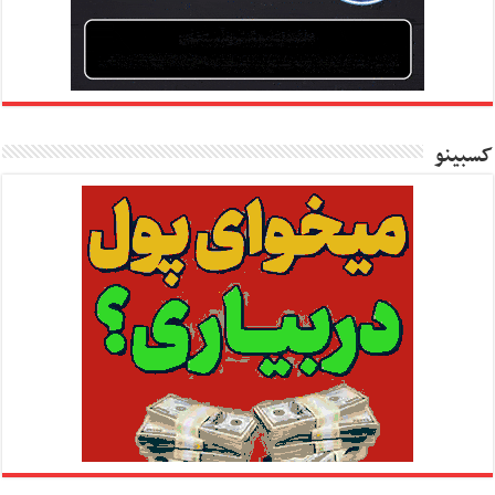
کسبینو