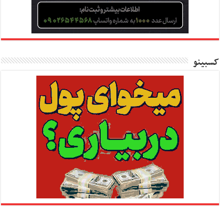
کسبینو