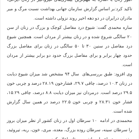
تاکید کرد:بر اساس گزارش سازمان جهانی بهداشت نسبت مرگ و میر
مادران درایران در دو دهه اخیر روند نزولی داشته است.
ساره محمدی گفت: شیوع درد مفاصل کوچک و بزرگ در زنان از سن
۲۰ سالگی شروع شده و در زنان بیشتر از مردان است. همچنین شیوع
درد مفاصل در سنین ۳۰ تا ۵۰ سالگی در زنان برای مفاصل بزرگ
حدود چهار برابر و برای مفاصل بزرگ حدود دو برابر بیشتر از مردان
است.
وی افزود: طبق بررسی‌های سال ۹۴ مشخص شد میزان شیوع دیابت
در زنان ۱۰.۳ درصد، چاقی ۲۹.۷، فشارخون ۲۸.۱۹ درصد و چربی خون
۲۹.۵ درصد است. درمردان نیز میزان دیابت ۸.۸ درصد، چاقی ۱۵.۲۹،
فشار خون ۲۸.۳۱ و چربی خون ۲۲.۵ درصد در همین سال گزارش
شده است.
محممدی در ادامه ۱۰ سرطان اول در زنان کشور از نظر میزان بروز
را سرطان سینه، سرطان روده بزرگ، معده، مری، خون، ریه، تیروئید،
مغز وسیستم اعصاب، لنفوم و مثانه اعلام کرد.