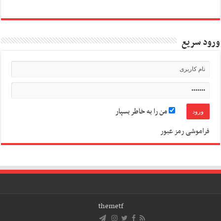
ورود سریع
من را به خاطر بسپار
فراموشی رمز عبور
themetf