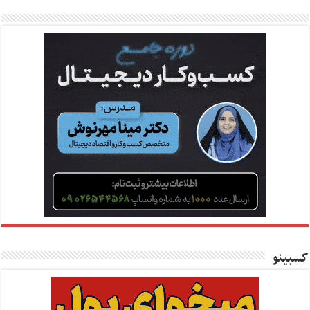
کسبینو