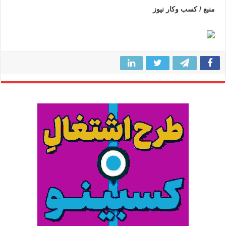
منبع / کسب وکار نیوز