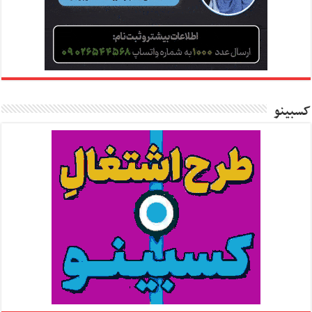
کسبینو