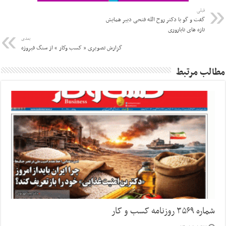
قبلی
گفت و گو با دکتر‌ روح الله فتحی دبیر همایش
تازه های ناباروری
بعدی
گزارش تصویری « کسب وکار » از سنگ فیروزه
مطالب مرتبط
شماره ۳۵۶۹ روزنامه کسب و کار