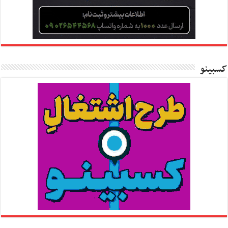
کسبینو