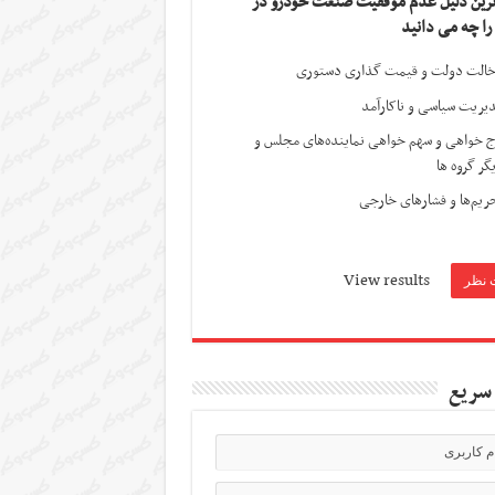
ترین دلیل عدم موفقیت صنعت خودرو در
 را چه می دانید
الت دولت و قیمت گذاری دستوری
یریت سیاسی و ناکارآمد
ج خواهی و سهم خواهی نماینده‌های مجلس و
گر گروه ها
ریم‌ها و فشارهای خارجی
View results
سریع