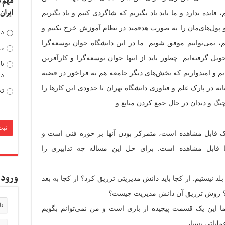
مهم 
ایران
فایده ندارد و ما باید یاد بگیریم که شاگردی کنیم و یاد بگیریم
 و پول‌های‌مان را به صورت هدفمند در نظام آموزش خرج نکنیم و
دخ
یم، نمی‌توانیم موفق شویم. ما در این دانشگاه جوان توسعه‌گرا
مد
ل گرفته‌ایم. چطور باید از اینها جوان توسعه‌گرا و کارآفرین
با
‌ایم و امیدواریم که بخش‌های دیگر جامعه هم به فراخور در قضیه
دی
 در پارک علم و فناوری دانشگاه تهران تا حدودی این کار‌ها را
تح
 چنگ و دندان در حال جمع کردن منابع و
 قابل مشاهده است، متمرکز بودن آنها بر حوزه فنی است و
ها قابل مشاهده است. برای حل این مساله چه تدابیری را
ورود 
بلد نیستیم. از کجا باید دانش مدیریتی تزریق کرد؟ از کجا به بعد
د؟ روش تزریق آن دانش مدیریت چیست؟
 اما این یک قسمت پیچیده از بازی است و من نمی‌توانم بگویم
ملیاتی بسیار