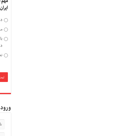
مهم 
ایران
دخ
مد
با
دی
تح
ورود 