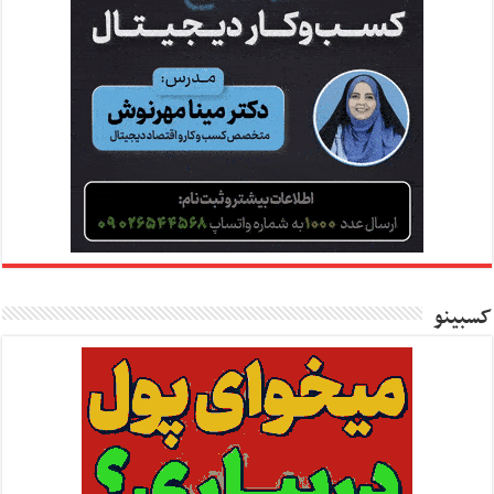
کسبینو