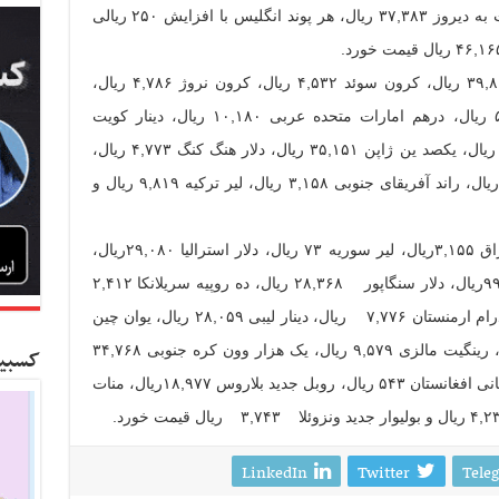
هر دلار آمریکا با ۳۳ ریال رشد قیمت نسبت به دیروز ۳۷,۳۸۳ ریال، هر پوند انگلیس با افزایش ۲۵۰ ریالی
در بانک مرکزی نرخ هر فرانک سوییس ۳۹,۸۰۰ ریال، کرون سوئد ۴,۵۳۲ ریال، کرون نروژ ۴,۷۸۶ ریال،
کرون دانمارک ۶,۱۹۸ ریال، روپیه هند ۵۷۶ ریال، درهم امارات متحده عربی ۱۰,۱۸۰ ریال، دینار کویت
۱۲۴,۲۷۷ریال، یکصد روپیه پاکستان ۳۳,۸۱۴ ریال، یکصد ین ژاپن ۳۵,۱۵۱ ریال، دلار هنگ کنگ ۴,۷۷۳ ریال،
ریال عمان ۹۷,۲۲۵ریال، دلار کانادا ۲۸,۸۱۲ ریال، راند آفریقای جنوبی ۳,۱۵۸ ریال، لیر ترکیه ۹,۸۱۹ ریال و
همچنین هر ریال قطر ۱۰,۲۷۰ریال، دینار عراق ۳,۱۵۵ریال، لیر سوریه ۷۳ ریال، دلار استرالیا ۲۹,۰۸۰ریال،
ریال سعودی ۹,۹۶۹ ریال، دینار بحرین ۹۹,۴۲۳ریال، دلار سنگاپور ۲۸,۳۶۸ ریال، ده روپیه سریلانکا ۲,۴۱۲
ریال، یکصد روپیه نپال ۳۵,۷۷۱ ریال، یکصد درام ارمنستان ۷,۷۷۶ ریال، دینار لیبی ۲۸,۰۵۹ ریال، یوان چین
۵,۸۹۶ ریال، یکصد بات تایلند ۱۱۹,۱۴۸ ریال، رینگیت مالزی ۹,۵۷۹ ریال، یک هزار وون کره جنوبی ۳۴,۷۶۸
کسبین
ریال، یکصد تنگه قزاقستان ۱۱,۷۰۱ریال، افغانی افغانستان ۵۴۳ ریال، روبل جدید بلاروس ۱۸,۹۷۷ریال، منات
LinkedIn
Twitter
Tele