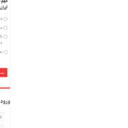
مهم 
ایران
دخ
مد
با
دی
تح
ورود 