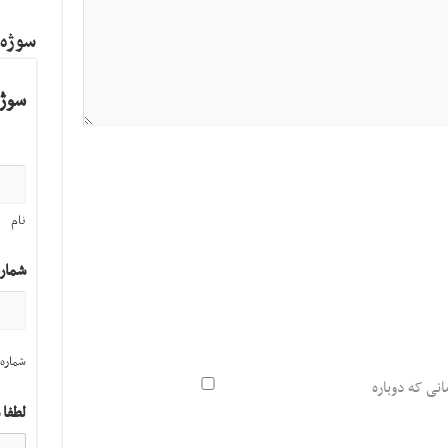
سوژه
سوژه
نام
شمار
شماره 
انی که دوباره
لطفا 