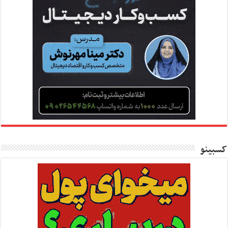
کسبینو