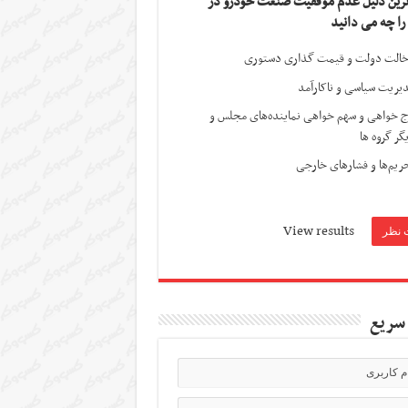
ترین دلیل عدم موفقیت صنعت خودرو در
 را چه می دانید
الت دولت و قیمت گذاری دستوری
یریت سیاسی و ناکارآمد
ج خواهی و سهم خواهی نماینده‌های مجلس و
گر گروه ها
ریم‌ها و فشارهای خارجی
View results
سریع