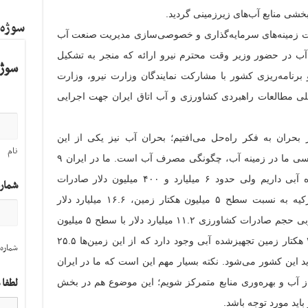
خشی منابع آب‌های زیرزمینی گردید.
سوژه
لعات زمینه‌های سرمایه‌گذاری و خصوصی‌سازی مدیریت صنعت آب
 آب در حضور وزیر وقت محترم نیرو ارائه که منجر به تشکیل
سوژه
برنامه‌ریزی کشور با مشارکت نمایندگان وزارت نیرو، وزارت
ملی مطالعات راهبردی کشاورزی و آب اتاق ایران جهت اجرایی
بحران به فکر راه‌حل می‌افتیم؛ بحران آب نیز یکی از این
نام
بحران‌هاست. در ایران یکی از مشکلات اساسی ما در زمینه آب، چگونگی مصرف آب است. ما در ایران ۹
میلیون و ۶۰۰ هزار هکتار زمین تجهیز شده آبی داریم ولی حدود ۶ میلیارد و ۴۰۰ میلیون دلار صادرات
شمار
کشاورزی از آن عاید کشور می‌شود. در ترکیه به نسبت سطح ۵ میلیون هکتار زمین، ۱۶.۶ میلیارد دلار
صادرات کشاورزی دارند. همچنین در کره‌جنوبی حجم صادرات کشاورزی ۱۱.۲ میلیارد دلار با سطح ۵ میلیون
هکتار زمین زیر کشت است. در مالزی ۳۸۰ هکتار زمین تجهیزشده آبی وجود دارد که از این زمین‌ها ۲۵.۵
شماره 
د این کشور می‌شود. نکته بسیار مهم این است که ما در ایران
لطفا 
ز آب و بهره‌وری منابع متمرکز شویم؛ این موضوع هم در بخش
ید مورد توجه باشد.