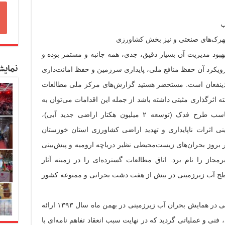
هبود مدیریت آن بسیار دقیق، جدی، همه جانبه و مستمر بوده و
نمایش
از گردیده و رویکرد آن حفظ منافع ملی، پایداری سرزمین و حفظ امانت‌داری
 ذینفعان است. مستحضر هستید گزارش‌های مرکز ملی مطالعات
 اثرگذاری مثبتی داشته باشد از جمله این اقدامات می‌توان به
ارائه گزارش تحلیلی اثرات مخرب و نامناسب طرح فدک (توسعه ۲ میلیون هکتار اراضی جدید آبی)،
ینی اثرات ناپایداری و تهدید اراضی کشاورزی استان خوزستان
 بروز بحران‌های زیست‌محیطی نظیر دریاچه ارومیه و پیش‌بینی
رمجاز را نام برد. اتاق مطالعات گسترده‌ای را در زمینه آثار
 آب زیرزمینی در بیش از هفت دشت بحرانی و ممنوعه کشور
نتایج مطالعات آسیب‌شناسی دشت‌های بحرانی در همایش بحران آب زیرزمینی در بهمن ماه سال ۱۳۹۳ ارائه
 فنی و عملیاتی گردید که در نهایت سبب انعقاد تفاهم نامه‌ای با