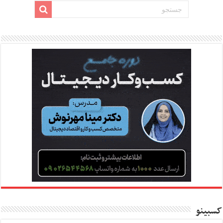
کسبینو