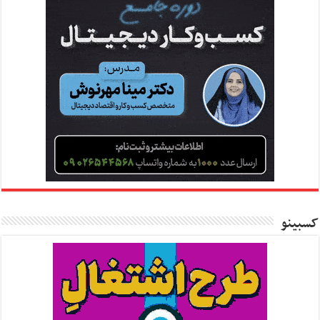
کسبینو