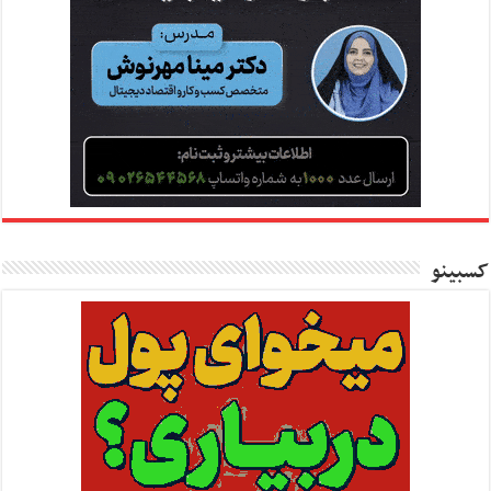
کسبینو