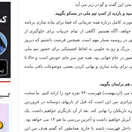
متن این گفت و گو در زیر می آید:
یه و بازدید از کمپ تیم ملی در مسکو بگویید.
رت کامل درباره همه جزییاتی که فیفا برای پیاده سازی برنامه
اهد، آگاه هستیم. آگاهی از تمام جزییات برای جلوگیری از
ور در روسیه بسیار مهم است. همچنین فرصت داشتیم که دیروز
ار بزرگ و رو به جلویی به لحاظ لجستیکی برای حضور تیم ملی
ضور در جام جهانی بود. همه چیز سر جای خودش است و حالا تا
ایی برای پیاده سازی و نهایی کردن بعضی موضوعات باقی مانده
هم برایمان بگویید.
بر اساس درخواست فیفا نیاز داریم که تا ماه می (اردیبهشت) فهرست ۳۴ نفره خود را ارائه کنیم. ما سخت
کسبین
راتژی من این است که قبل از بازیهای دوستانه در فروردین
مان فنی تیم ملی بتواند فهرست ۳۴ نفره بازیکنان را نهایی کند. بعد از آن بازنگری خواهیم داشت. یک
بررسی مجدد در مارچ و یک بررسی دیگر در آپریل خواهیم داشت و آخرین بررسی ما هم ۱۴ می خواهد بود.
که داخل فهرست باشند یا خارج. همانطور که گفتم هدف من این