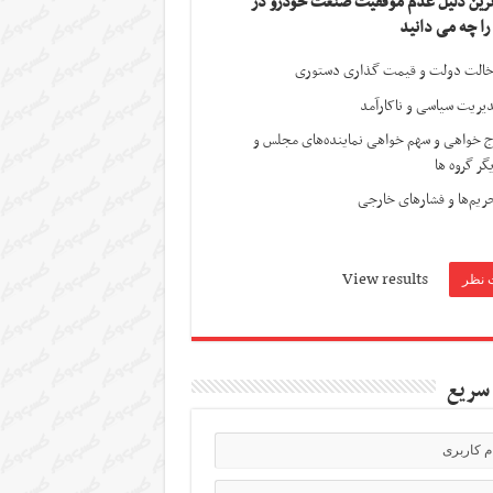
ترین دلیل عدم موفقیت صنعت خودرو در
 را چه می دانید
الت دولت و قیمت گذاری دستوری
یریت سیاسی و ناکارآمد
ج خواهی و سهم خواهی نماینده‌های مجلس و
گر گروه ها
ریم‌ها و فشارهای خارجی
View results
سریع