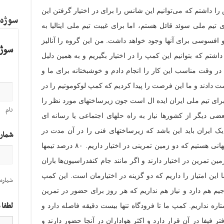
س را داشتم که می‌توانیم این شانس را برای در اختیار گرفتن این
سوژه
 تیم ملی سوئد قائل هستم، اما برای غیبت تیم ملی ایتالیا به
 افسوسی برای آنها وجود خواهد داشت. من این گروه را آنالیز
سوژه
شتم که بتوانیم این کمپ را در اختیار بگیریم و به همین دلیل
 در وقت مناسب این کار را انجام دادم و خوشبختانه برای ما و
 دست دادند و ما این فرصت را پیدا کردیم که کمپ لوکوموتیم را در
رای تیم ملی ایران ایده ال است جون زیرساختهای مورد نظر را
نام
ضی دیگر از کشورها نیاز به راه حلهای اجتماعی یا رسانه ای
یک ایران باید این باشد که زیرساختهای فنی را در آن مدت در
شمار
اختیار بگیرد. ما جزو اندک تیمهایی در جام جهانی هستیم که دو زمین تمرینی در اختیار داریم. ۸۰ درصد تیمها
 تمرین در اختیار دارند و اگر مانند جام کنفدراسیون‌ها باران
ا این امتیاز را داریم که دو گزینه در اختیارمان است. این کمپ
شماره 
م هم دارد و نیاز هم نداریم که هر روز برای حضور در تمرین
لطفا 
اره نداریم. کمپ ما تا فرودگاه تنها بیست دقیقه فاصله دارد و
فیفا در آن قرار دارد و اکثر هواداران در آنجا حضور دارند و