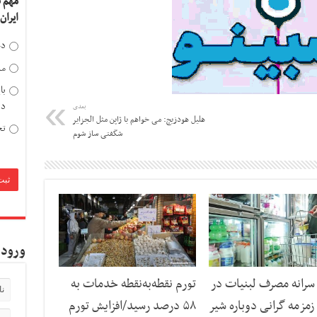
مهم 
ایران
دخ
مد
با
دی
بعدی
هلیل هودزیچ: می خواهم با ژاپن مثل الجزایر
تح
شگفتی ساز شوم
ورود 
رانه مصرف لبنیات در
تورم نقطه‌به‌نقطه خدمات به
مزمه گرانی دوباره شیر
۵۸ درصد رسید/افزایش تورم