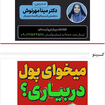
کسبینو