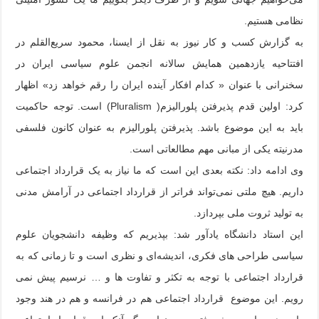
نظامی هستیم.
به گزارش کسب و کار نیوز به نقل از ایسنا، محمود سریع‌القلم در
افتتاحیه یازدهمین همایش سالانه انجمن علوم سیاسی ایران در
سخنرانی با عنوان « کدام افکار آینده ایران را رقم خواهد زد» اظهار
کرد: اولین قدم پذیرفتن پلورالیزم( Pluralism) است. توجه حاکمیت
باید به این موضوع باشد. پذیرفتن پلورالیزم به عنوان کانون فلسفی
مدرنیته یکی از مبانی مهم مطالعاتی است.
وی ادامه داد: نکته بعدی این است که ما نیاز به یک قرارداد اجتماعی
داریم. هیچ ملتی نمی‌تواند فراتر از قرارداد اجتماعی در آرامش مدنی
به تولید ثروت ملی بپردازد.
این استاد دانشگاه یادآور شد: بپذیریم که وظیفه دانشجویان علوم
سیاسی طراحی های فکری، اندیشه‌ای و نظری است و تا زمانی که به
قرارداد اجتماعی با توجه به تکثر و تفاوت ها و … نرسیم پیش نمی
رویم. این موضوع قرارداد اجتماعی هم در فرانسه و هم در هند وجود