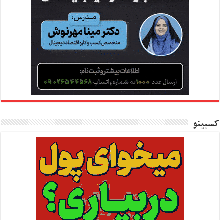
کسبینو