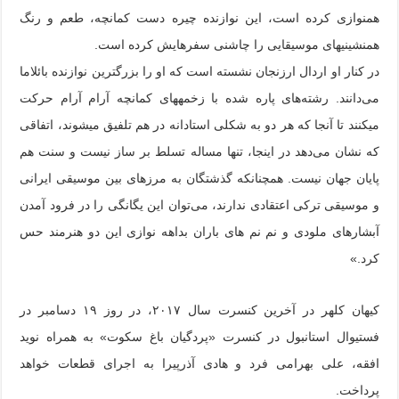
همنوازی کرده است، این نوازنده چیره دست کمانچه، طعم و رنگ
همنشینیهای موسیقایی را چاشنی سفرهایش کرده است.
در کنار او اردال ارزنجان نشسته است که او را بزرگترین نوازنده بائلاما
می‌دانند. رشته‌های پاره شده با زخمههای کمانچه آرام آرام حرکت
میکنند تا آنجا که هر دو به شکلی استادانه در هم تلفیق میشوند، اتفاقی
که نشان می‌دهد در اینجا، تنها مساله تسلط بر ساز نیست و سنت هم
پایان جهان نیست. همچنانکه گذشتگان به مرزهای بین موسیقی ایرانی
و موسیقی ترکی اعتقادی ندارند، می‌توان این یگانگی را در فرود آمدن
آبشارهای ملودی و نم نم های باران بداهه نوازی این دو هنرمند حس
کرد.»
کیهان کلهر در آخرین کنسرت سال ۲۰۱۷، در روز ۱۹ دسامبر در
فستیوال استانبول در کنسرت «پردگیان باغ سکوت» به همراه نوید
افقه، علی بهرامی فرد و هادی آذرپیرا به اجرای قطعات خواهد
پرداخت.