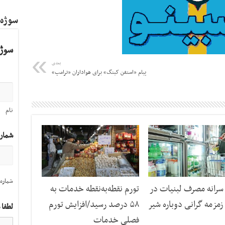
سوژه
سوژه
بعدی
پیام «استفن کینگ» برای هواداران «ترامپ»
نام
شمار
شماره 
رانه مصرف لبنیات در
تورم نقطه‌به‌نقطه خدمات به
مزمه گرانی دوباره شیر
۵۸ درصد رسید/افزایش تورم
لطفا 
فصلی خدمات