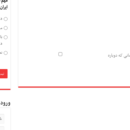
مهم 
ایران
دخ
مد
با
دی
تح
انی که دوباره
ورود 