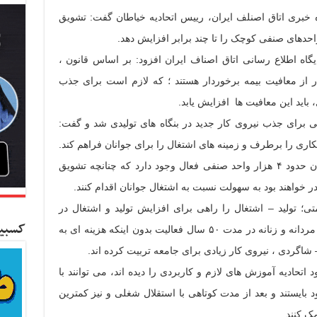
ه خبری اتاق اصنلف ایران، رییس اتحادیه خیاطان گفت: تشویق
واحدهای صنفی کوچک را تا چند برابر افزایش دهد.
گاه اطلاع رسانی اتاق اصناف ایران افزود: بر اساس قانون ،
ولیدی با ۵ نفر نیروی کار از معافیت بیمه برخوردار هستند ؛ که لازم است برای جذب
 باید این معافیت ها افزایش یابد.
عی برای جذب نیروی کار جدید در بنگاه های تولیدی شد و گفت:
اری را برطرف و زمینه های اشتغال را برای جوانان فراهم کند.
طهماسبی اظهار کرد: در صنف خیاطان تهران حدود ۴ هزار واحد صنفی فعال وجود دارد که چنانچه تشویق
ر خواهند بود به سهولت نسبت به اشتغال جوانان اقدام کنند.
تی؛ تولید – اشتغال را راهی برای افزایش تولید و اشتغال در
کسبین
کشور دانست و گفت: اتحادیه صنف خیاطان مردانه و زنانه در مدت ۵۰ سال فعالیت بدون اینکه هزینه ای به
 شاگردی ، نیروی کار زیادی برای جامعه تربیت کرده اند.
تحادیه آموزش های لازم و کاربردی را دیده اند، می توانند با
 بایستند و بعد از مدت کوتاهی با استقلال شغلی و نیز کمترین
ک کنند.