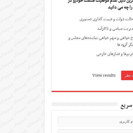
ترین دلیل عدم موفقیت صنعت خودرو در
 را چه می دانید
الت دولت و قیمت گذاری دستوری
یریت سیاسی و ناکارآمد
ج خواهی و سهم خواهی نماینده‌های مجلس و
گر گروه ها
ریم‌ها و فشارهای خارجی
View results
سریع