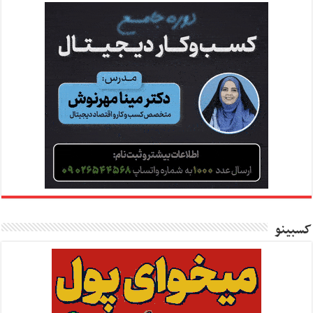
کسبینو