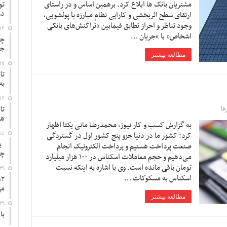
مشتریان بانک ها ابلاغ کرد. برهمین اساس و در راستای
تو
در
ارتقای سطح اثربخشی و کارایی نظام مبارزه با پولشویی،
وجود تناظر و احراز تطابق فیمابین “تراکنش‌های بانکی
۱۴
اشخاص” با “جریان …
چگ
جد
مطالعه بیشتر
۱۷
تا
به
۱۶
تا
ها
ها
به گزارش کسب و کار نیوز، محمدرضا مانی یکتا اظهار
۱۵
کرد: کشور ما در دنیا جزو پنج کشور اول در گستردگی
به
صنعت پرداخت هستیم و پرداخت الکترونیک انجام
چ
می‌دهیم و حجم معاملات اسکناس در ۱۰۰ هزار میلیارد
تومان باقی مانده است. وی با اشاره به اینکه نسبت
۲۹
اسکناس به مسکوکات …
می
مطالعه بیشتر
۲۹
با