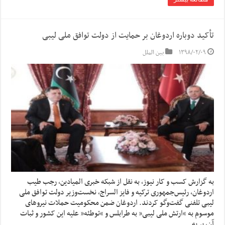
تأکید دوباره اردوغان بر حمایت از دولت توافق ملی لیبی
۱۳۹۸/۰۲/۰۹
بین الملل
به گزارش کسب و کار نیوز، به نقل از شبکه خبری المیادین، رجب طیب
اردوغان، رئیس‌جمهوری ترکیه و فایز السراج، نخست‌وزیر دولت توافق ملی
لیبی تلفنی گفت‌وگو کردند. اردوغان ضمن محکومیت حملات نیروهای
موسوم به “ارتش ملی لیبی” به طرابلس و “توطئه” علیه این کشور و ثبات
آن، بر به …