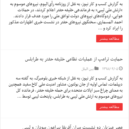
به گزارش کسب و کار نیوز، به نقل از روزنامه رأی‌الیوم، نیروهای موسوم به
“ارتش ملی لیبی” به فرماندهی خلیفه حفتر اعلام کردند، در حملات
هوایی، اردوگاه‌های نیروهای دولت توافق ملی را مورد هدف قرار دادند.
احمد المسماری، سخنگوی نیروهای حفتر در نشست خبری اظهارات مذکور
را ایراد کرد و …
مطالعه بیشتر
حمایت ترامپ از عملیات نظامی خلیفه حفتر به طرابلس
۱۳۹۸/۰۲/۰۵
بین الملل
به گزارش کسب و کار نیوز، به نقل از شبکه خبری بلومبرگ، به گفته سه
دیپلمات، تماس اولیه از جان بولتون، مشاور امنیت ملی کاخ سفید همچنین
به معنای چراغ سبز ایالات متحده برای حمله خلیفه حفتر، فرمانده کل
نیروهای موسوم به ارتش ملی لیبی به طرابلس، پایتخت لیبی توسط …
مطالعه بیشتر
مصر میزبان دو نشست سران آفریقا پیرامون سودان و لیبی