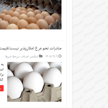
صادرات تخم مرغ امکان‌پذیر نیست/قیمت 
۱۴۰۱/۰۳/۰۹
اسلایدر
,
اصناف
,
سرخط خبرها
به 
برا
کشو
م