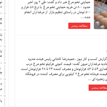
حمایتی تخم مرغ خبر داد و گفت: طی ۲ روز اخیر
تو
در
حدود ۸۰۰ تن خرید حمایتی تخم مرغ با نرخ ۵۸ هزار و
۵۰۰ تومان در راستای تنظیم بازار از مرغداران انجام
۱۴
شده …
چگ
جد
مطالعه بیشتر
۱۷
تا
به
۱۶
تا
ها
گزارش کسب و کار نیوز ، حمیدرضا کاشانی رئیس هیئت مدیره
۱۵
ادیه مرغداران میهن گفت: قیمت کنونی هرکیلو تخم مرغ درب
به
مرغداری ۵۴ تا ۵۶ هزارتومان و مصرف کننده ۶۴ تا ۶۸ هزارتومان است.
چ
او قیمت هرشانه تخم مرغ ۲ کیلویی برای مصرف کننده در فروشگاه
 زنجیره ای …
۲۹
می
طالعه بیشتر
۲۹
با