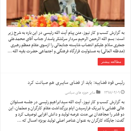
به گزارش کسب و کار نیوز، متن پیام آیت الله رئیسی در این باره به شرح زیر
است: بسم الله الرحمن الرحیم سردار سرلشکر پاسدار جناب آقای محمدعلی
جعفری سلام علیکم انتصاب شایسته جنابعالی را ازسوی مقام معظم رهبری
(مدظله العالی) به مسئولیت قرارگاه فرهنگی و اجتماعی حضرت بقیه الله …
مطالعه بیشتر
رئیس قوه قضاییه: باید از فضای سایبری هم صیانت کرد
۱۳۹۸/۰۲/۰۹
سایر حوزه های سیاسی
به گزارش کسب و کار نیوز، آیت الله سیدابراهیم رئیسی در جلسه مسئولان
عالی قضایی با تبریک فرارسیدن ایام بزرگداشت مقام کارگران و معلمان، این
دو قشر را مجاهدان بی منت عرصه تولید و دانش افزایی توصیف کرد و
گفت: جایگاه کارگران به عنوان عناصر اصلی تولید بویژه امسال که …