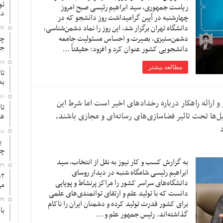
تو
ریاست جمهوری، سید ابراهیم رئیسی صبح امروز
در
چهارشنبه در آیین گرامیداشت روز دانشجو که در
دانشگاه تهران برگزار شد، این روز را نماد دشمن‌شناسی،
۱۴
دشمن‌ستیزی، بصیرت و احساس مسئولیت جامعه
چگ
جد
دانشجویی کشور عنوان کرد و افزود: حقیقتاً …
۱۷
مطالعه بیشتر
تا
به
۱۶
و ارائه راهکار درباره رخداد‌های اخیر است اما شرط این
تا
‌ها تحت تاثیر فضاسازی‌های رسانه‌ای و مجازی باشند،
ها
د
۱۵
به
چ
به گزارش کسب و کار نیوز به نقل از انتخاب، سید
۲۹
ابراهیم رئیسی شامگاه شنبه در دیدار روسای
دانشگاه‌های سراسر کشور را مراکز پرنشاط و پویایی
می
دانست که با تولید علم و ارتقای توانمندی‌های علمی
۲۹
برای کشور قدرت تولید کرده و دشمنان ایران را ناکام
با
گذاشته‌اند. رئیس جمهور علم و …