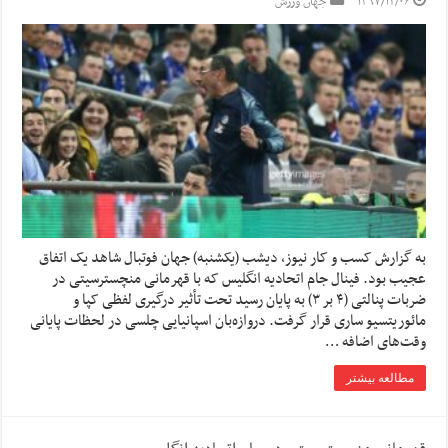
۱۳۹۷/۱۲/۰۶
جهان ورزش
به گزارش کسب و کار نیوز، دیشب (یکشنبه) جهان فوتبال شاهد یک اتفاق
عجیب بود. فینال جام اتحادیه انگلیس که با قهرمانی منچسترسیتی در
ضربات پنالتی (۴ بر ۳) به پایان رسید تحت تأثیر درگیری لفظی کپا و
مائوریتسیو ساری قرار گرفت. دروازه‌بان اسپانیایی چلسی در لحظات پایانی
وقت‌های اضافه …
مطالعه بیشتر