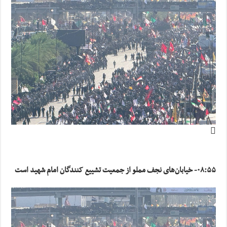
۰۸:۵۵- خیابان‌های نجف مملو از جمعیت تشییع کنندگان امام شهید است