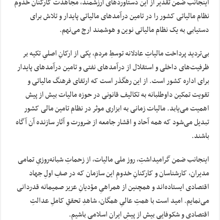
اینجانب ضمن تقدیر از این دستاوردهای ارزشمند، مجاهدت‌ کارکنان خدوم
نظام مالیاتی کشور را در تامین درآمدهای مالیاتی پایدار و تلاش برای
دستیابی به یک نظام مالیاتی نوین و هوشمند ارج می‌نهم.
بی‌تردید پرداخت مالیاتِ عادلانه توسطِ مردم، یکی از ارکانِ اصلیِ تکیه بر
ظرفیت‌های داخلی و استقلال از درآمدهای نفتی و تامین درآمدهای پایدار
برای اداره کشور است. از این رهگذر است که ارتقای فرهنگ مالیاتی و
تقویت تمکین داوطلبانه به تکالیف قانونی در حوزه مالیات بیش از پیش
اهمیت می‌یابد. مالیات زمانی به ابزاری موثر در نظام تامین مالی کشور
تبدیل می‌شود که همه آحاد و اقشار جامعه از ضرورت و آثار سازنده آن آگاه
باشند.
اینجانب ضمن گرامیداشتِ، روز ملی مالیات، از زحماتِ شبانه‌روزیِ تمامی
مدیران، کارشناسان و کارکنانِ خدومِ این سازمان که در صفِ اولِ جهاد
اقتصادی ایستاده‌اند و همچنین از همراهیِ مؤدیانِ عزیز صمیمانه قدردانی
می‌نمایم. امید است با همتِ عالیِ همگان، شاهدِ تحققِ کاملِ عدالتِ
اقتصادی و شکوفاییِ بیش از پیشِ ایران اسلامی باشیم.