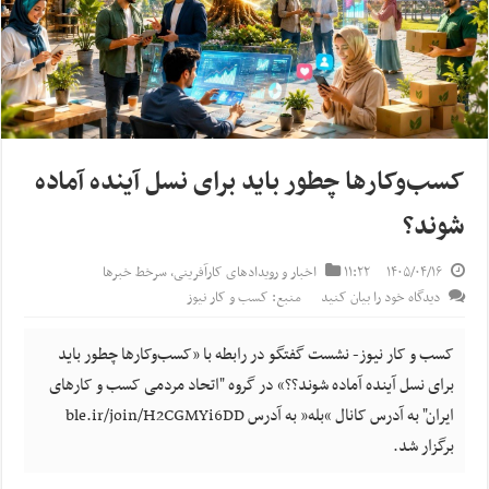
کسب‌وکارها چطور باید برای نسل آینده آماده
شوند؟
۱۴۰۵/۰۴/۱۶
۱۱:۲۲
اخبار و رویدادهای کارآفرینی
,
سرخط خبرها
دیدگاه خود را بیان کنید
منبع: کسب و کار نیوز
کسب و کار نیوز- نشست گفتگو در رابطه با «کسب‌وکارها چطور باید
برای نسل آینده آماده شوند؟؟» در گروه "اتحاد مردمی کسب و کارهای
ایران" به آدرس کانال “بله” به آدرس ble.ir/join/H2CGMYi6DD
برگزار شد.