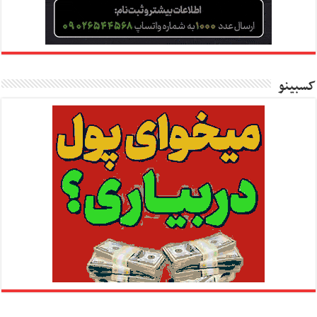
کسبینو