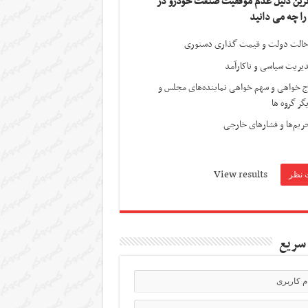
ترین دلیل عدم موفقیت صنعت خودرو در
 را چه می دانید
الت دولت و قیمت گذاری دستوری
یریت سیاسی و ناکارآمد
ج خواهی و سهم خواهی نماینده‌های مجلس و
گر گروه ها
ریم‌ها و فشارهای خارجی
View results
سریع