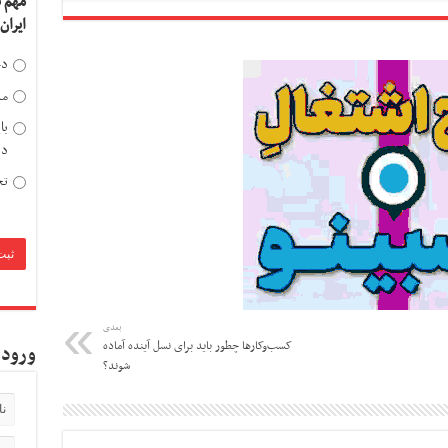
مهم 
ایران
دخ
مد
با
دی
تح
بعدی
کسب‌وکارها چطور باید برای نسل آینده آماده
ورود 
شوند؟