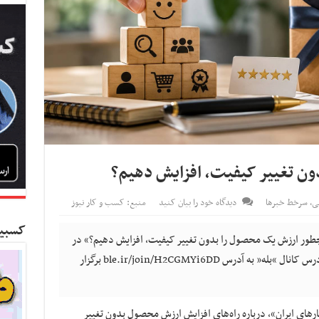
ن تغییر کیفیت، افزایش دهیم؟
نی
,
سرخط خبرها
دیدگاه خود را بیان کنید
منبع: کسب و کار نیوز
کسبین
چطور ارزش یک محصول را بدون تغییر کیفیت، افزایش دهیم؟» در
گروه "اتحاد مردمی کسب و کارهای ایران" به آدرس کانال “بله” به آدرس ble.ir/join/H2CGMYi6DD برگزار
های ایران»، درباره راه‌های افزایش ارزش محصول بدون تغییر