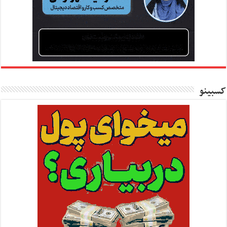
کسبینو