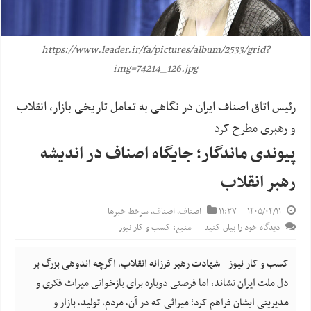
https://www.leader.ir/fa/pictures/album/2533/grid?
img=74214_126.jpg
رئیس اتاق اصناف ایران در نگاهی به تعامل تاریخی بازار، انقلاب
و رهبری مطرح کرد
پیوندی ماندگار؛ جایگاه اصناف در اندیشه
رهبر انقلاب
۱۴۰۵/۰۴/۱۱
۱۱:۳۷
اصناف
,
اصناف
,
سرخط خبرها
دیدگاه خود را بیان کنید
منبع: کسب و کار نیوز
کسب و کار نیوز - شهادت رهبر فرزانه انقلاب، اگرچه اندوهی بزرگ بر
دل ملت ایران نشاند، اما فرصتی دوباره برای بازخوانی میراث فکری و
مدیریتی ایشان فراهم کرد؛ میراثی که در آن، مردم، تولید، بازار و