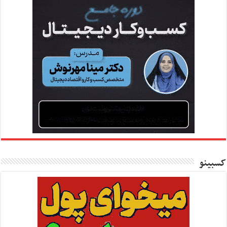
کسبینو