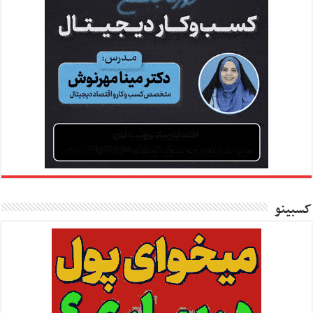
کسبینو