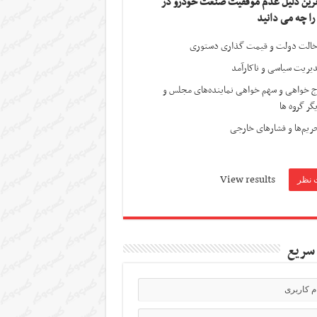
ترین دلیل عدم موفقیت صنعت خودرو در
 را چه می دانید
الت دولت و قیمت گذاری دستوری
یریت سیاسی و ناکارآمد
ج خواهی و سهم خواهی نماینده‌های مجلس و
گر گروه ها
ریم‌ها و فشارهای خارجی
View results
سریع