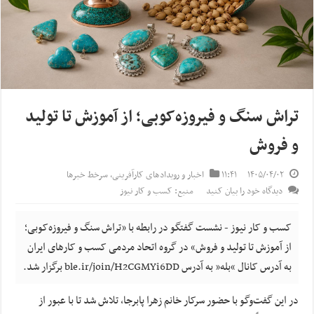
تراش سنگ و فیروزه‌کوبی؛ از آموزش تا تولید
و فروش
۱۴۰۵/۰۴/۰۲
۱۱:۴۱
اخبار و رویدادهای کارآفرینی
,
سرخط خبرها
دیدگاه خود را بیان کنید
منبع: کسب و کار نیوز
کسب و کار نیوز - نشست گفتگو در رابطه با «تراش سنگ و فیروزه‌کوبی؛
از آموزش تا تولید و فروش» در گروه اتحاد مردمی کسب و کارهای ایران
به آدرس کانال “بله” به آدرس ble.ir/join/H2CGMYi6DD برگزار شد.
در این گفت‌وگو با حضور سرکار خانم زهرا پابرجا، تلاش شد تا با عبور از