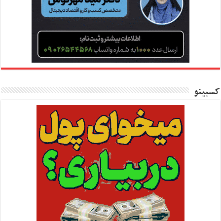
کسبینو