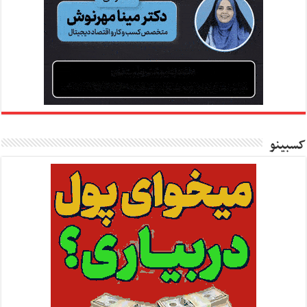
کسبینو