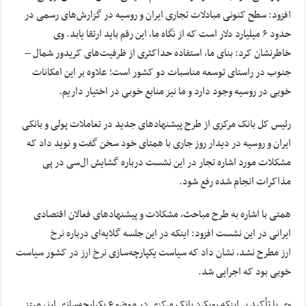
افزود: سطح کنونی مبادلات تجاری ایران و روسیه در گزارش‌های رسمی در
حدود ۶ میلیارد دلار است که از نگاه ما، این رقم باید ارتقا یابد. وی
خاطرنشان کرد: بنای ما،‌ استفاده حداکثری از ظرفیت‌های کریدور شمال –
جنوب در راستای توسعه مناسبات دو کشور است؛‌ علاوه بر این امکانات
خوبی در روسیه وجود دارد و ما نیز منابع خوبی در اختیار داریم.
رئیس کل بانک مرکزی از طرح‌ پیشنهادهای جدید در تعاملات پولی و بانکی
ایران و روسیه در دیدار روز جاری با همتای خود سخن گفت و نوید داد که
مشکلات مورد اشاره تجار در این نشست درباره گشایش ال‌سی در پی
مذاکرات انجام شده رفع شود.
همتی با اشاره به طرح مباحث، مشکلات و پیشنهادهای فعالان اقتصادی
ایرانی در این نشست افزود: اینکه در این جلسه گلایه‌ای درباره
نرخ
ارز
مطرح نشد، نشان داد که سیاست یکپارچه‌سازی
نرخ ارز
در کشور سیاست
خوبی بود که اجرایی شد.
وی با تأکید بر اینکه رویکرد بانک مرکزی در موضوع یکپارچه‌سازی ارز، مبتنی