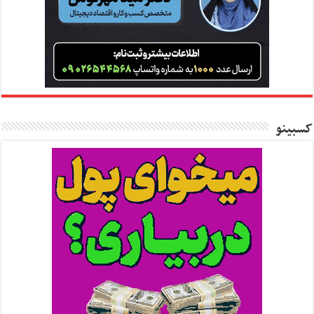
کسبینو