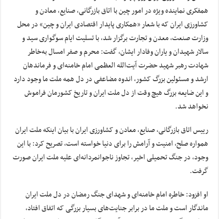
همفکری نماینده ویژه در امور چین با اتاق بازرگانی، صنایع، معادن و
کشاورزی ایران که با شعار «همکاری پایدار اقتصادی ایران و چین» در محل
وزارت صنعت، معدن و تجارت برگزار شد، با تسلیت ایام سوگواری سید و
سالار شهیدان و یاران وفادار ایشان، گفت: محرم و صفر امسال به‌خاطر
شهادت رهبر شهید حضرت آیت‌الله العظمی امام خامنه‌ای و فرماندهان
ارشد و مسئولین بزرگ کشور، اندوه مضاعفی در دل همه ملت ما وجود دارد
و این ضایعه بزرگ هیچ وقت از دل ملت ایران و تاریخ کشورمان فراموش
نخواهد شد.
رییس اتاق بازرگانی، صنایع، معادن و کشاورزی ایران با بیان اینکه ملت ایران
همواره صلح، امنیت و آرامش را برای دنیا خواسته است، تصریح کرد: با این
وجود، در جنگ تحمیلی اخیر، تجاوز ناجوانمردانه‌ای علیه ملت ایران صورت
گرفت.
او افزود: خاطره امام خامنه‌ای و شهدای جنگ رمضان در دل ملت ایران
ماندگار است و ملت ما در برابر جنایت‌های بسیار بزرگی که اتفاق افتاد،