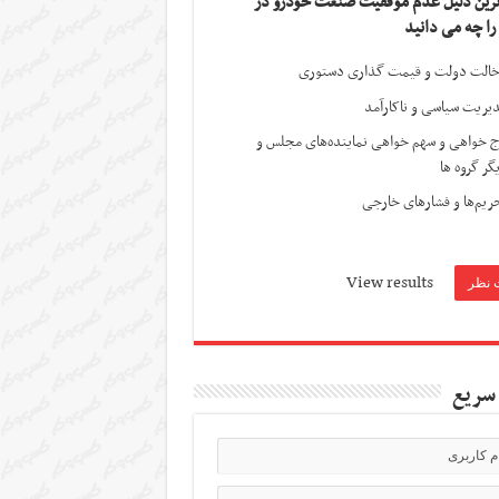
ترین دلیل عدم موفقیت صنعت خودرو در
 را چه می دانید
الت دولت و قیمت گذاری دستوری
یریت سیاسی و ناکارآمد
ج خواهی و سهم خواهی نماینده‌های مجلس و
گر گروه ها
ریم‌ها و فشارهای خارجی
View results
سریع