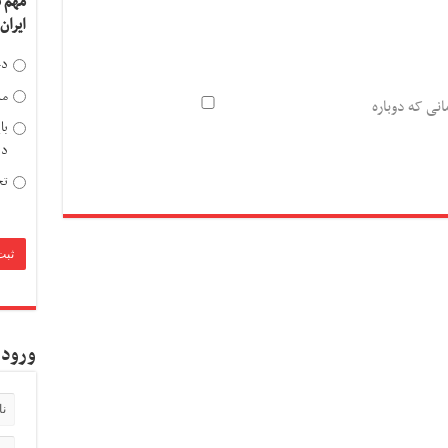
مهم 
ایران
دخ
مد
انی که دوباره
با
دی
تح
ورود 