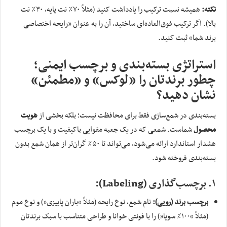
نکته:
همیشه نسبت ترکیب را یادداشت کنید (مثلاً ۷۰٪ نت پایه، ۳۰٪ نت
بالا). اگر ترکیب فوق‌العاده‌ای ساختید، آن را به عنوان «رایحه اختصاصی
برند شما» ثبت کنید.
استراتژی بسته‌بندی و برچسب ایمنی؛
چطور برندتان را «لوکس» و «مطمئن»
نشان دهید؟
بسته‌بندی در شمع‌سازی فقط برای محافظت نیست؛ بلکه بخشی از
هویت
محصول
شماست. شمعی که در یک جعبه مقوایی باکیفیت و با یک برچسب
هشدار استاندارد ارائه می‌شود، می‌تواند تا ۵۰٪ گران‌تر از همان شمع بدون
بسته‌بندی فروخته شود.
۱. برچسب‌گذاری (
Labeling
):
برچسب برند (رویی):
نام شمع، نوع رایحه (مثلاً “باران پاییزی”) و نوع موم
(مثلاً “۱۰۰٪ سویا”) را با فونتی خوانا و طراحی متناسب با سبک برندتان