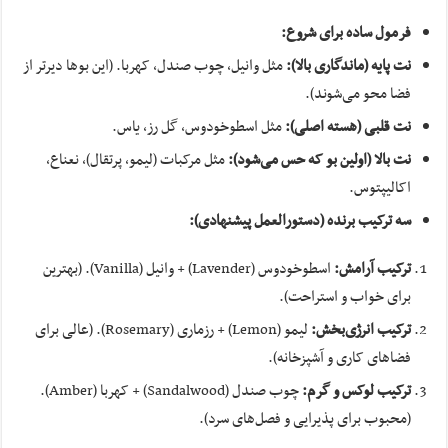
فرمول ساده برای شروع:
نت پایه (ماندگاری بالا):
مثل وانیل، چوب صندل، کهربا. (این بوها دیرتر از
فضا محو می‌شوند).
نت قلبی (هسته اصلی):
مثل اسطوخودوس، گل رز، یاس.
نت بالا (اولین بو که حس می‌شود):
مثل مرکبات (لیمو، پرتقال)، نعناع،
اکالیپتوس.
سه ترکیب برنده (دستورالعمل پیشنهادی):
ترکیب آرامش:
اسطوخودوس (Lavender) + وانیل (Vanilla). (بهترین
برای خواب و استراحت).
ترکیب انرژی‌بخش:
لیمو (Lemon) + رزماری (Rosemary). (عالی برای
فضاهای کاری و آشپزخانه).
ترکیب لوکس و گرم:
چوب صندل (Sandalwood) + کهربا (Amber).
(محبوب برای پذیرایی و فصل‌های سرد).