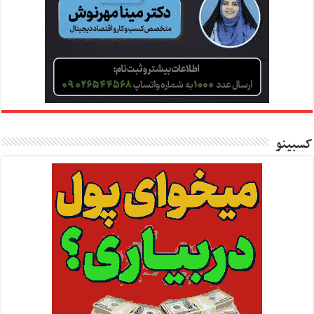
کسبینو