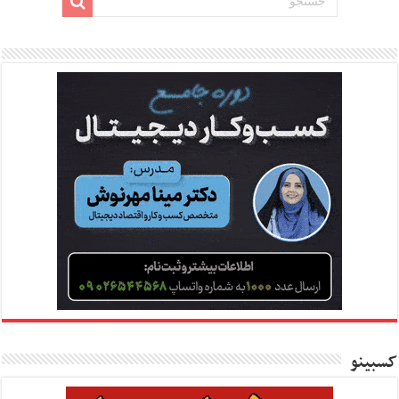
کسبینو