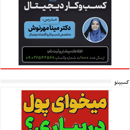
کسبینو