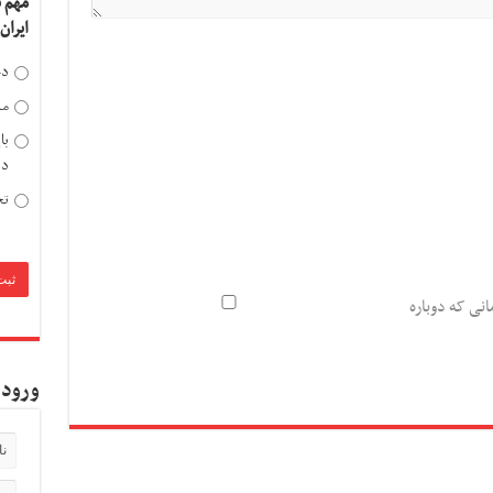
مهم 
ایران
دخ
مد
با
دی
تح
انی که دوباره
ورود 