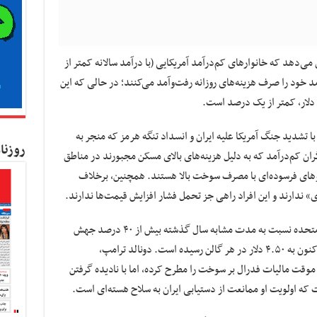
ی‌دهد که خانوارهای کم‌درآمد آمریکایی (با درآمد سالانه کمتر از
یانگین ۴ درصد از کل درآمد خود را صرف هزینه‌های روزانه رفت‌وآمد می‌کنند؛ در حالی که این
ا تشدید جنگ آمریکا علیه ایران و انسداد تنگه هرمز که منجر به
روزنا
 کم‌درآمد که به دلیل هزینه‌های بالای مسکن مجبورند در مناطق
وهای فرسوده‌ای با مصرف سوخت بالا هستند. همچنین، برخلاف
» ندارند و این افراد راهی جز تحمل فشار افزایش قیمت‌ها ندارند.
در نتیجه این درگیری‌ها، قیمت بنزین در ایالات متحده نسبت به مدت مشابه سال گذشته بیش از ۴۰ درصد جهش
کرده و میانگین ملی از ۳.۱۸ دلار در سال ۲۰۲۵، اکنون به ۴.۵۰ دلار در هر گالن رسیده است. دونالد ترامپ،
 موقت مالیات فدرال بر سوخت را مطرح کرده، اما با نادیده گرفتن
ه اولویت او ممانعت از دستیابی ایران به سلاح هسته‌ای است.