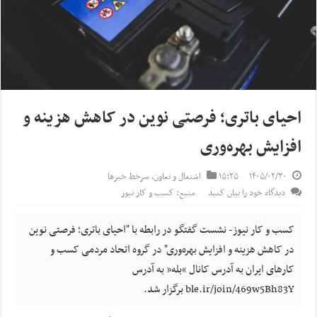
احیای باتری؛ فرصتی نوین در کاهش هزینه و
افزایش بهره‌وری
۱۴۰۵/۰۲/۳۰
۱۵:۲۵
اشتغال و تعاون
,
سرخط خبرها
دیدگاه خود را بیان کنید
منبع: کسب و کار نیوز
کسب و کار نیوز- نشست گفتگو در رابطه با "احیای باتری؛ فرصتی نوین
در کاهش هزینه و افزایش بهره‌وری" در گروه اتحاد مردمی کسب و
کارهای ایران به آدرس کانال “بله” به آدرس
ble.ir/join/469w5Bh83Y برگزار شد.