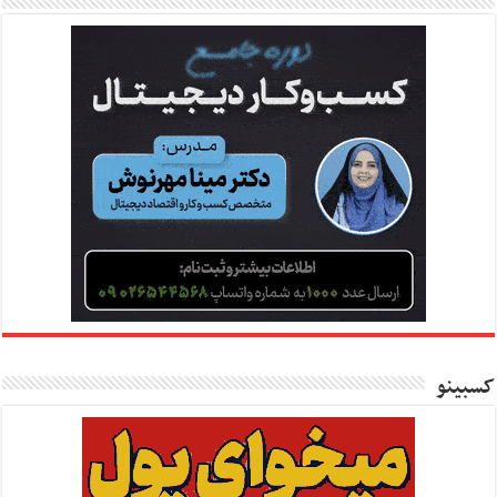
کسبینو