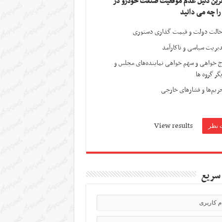
ترین دلیل عدم موفقیت صنعت خودرو در
 را چه می دانید
الت دولت و قیمت گذاری دستوری
یریت سیاسی و ناکارآمد
ج خواهی و سهم خواهی نماینده‌های مجلس و
گر گروه ها
ریم‌ها و فشارهای خارجی
View results
سریع