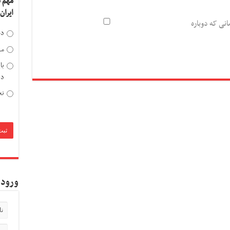
مهم 
ایران
انی که دوباره
دخ
مد
با
دی
تح
ورود 