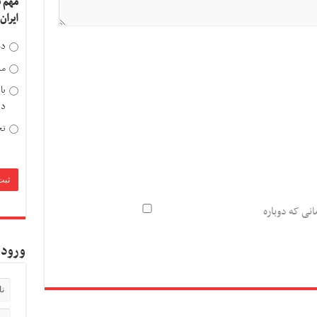
مهم 
ایران
دخ
مد
با
دی
تح
انی که دوباره
ورود 