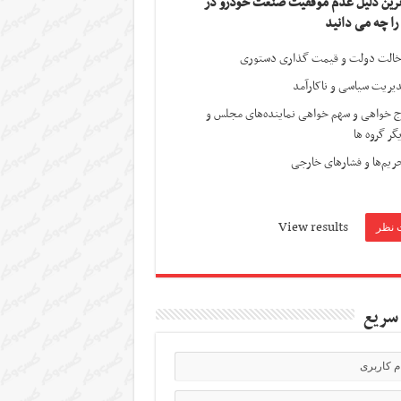
ترین دلیل عدم موفقیت صنعت خودرو در
 را چه می دانید
الت دولت و قیمت گذاری دستوری
یریت سیاسی و ناکارآمد
ج خواهی و سهم خواهی نماینده‌های مجلس و
گر گروه ها
ریم‌ها و فشارهای خارجی
View results
سریع