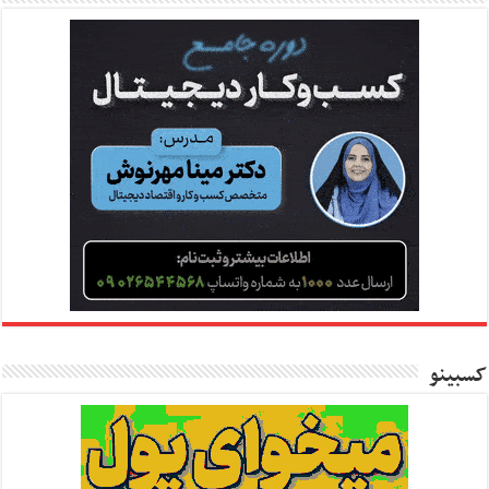
کسبینو